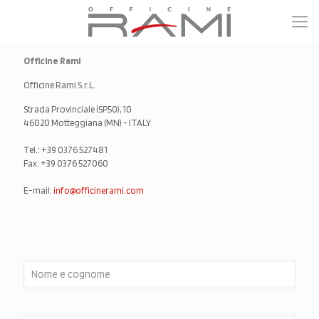
Officine Rami
Officine Rami S.r.L.
Strada Provinciale (SP50), 10
46020 Motteggiana (MN) - ITALY
Tel.: +39 0376 527481
Fax: +39 0376 527060
E-mail:
info@officinerami.com