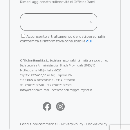
Rimani aggiornato sulle novità di Officine Rami
Acconsento al trattamento dei dati personali in
conformità all'informativa consultabile
qui
.
Officine Rami S.r.L.
, Società a responsabilità limitata a socio unico
Sede Legale e Amministrativa: Strada Provinciale (SP50), 10
Motteggiana (MN) - Italia 46020
Cap.Soc. € 374.400,00 i.v. Reg. Imprese MN
C.F. e P.IVA n. 01356010205 - R.E.A. n° 153388
Tel.
+39 0376 527481
- Fax +39 0376 527060
info@officinerami.com
- pec: officinerami@pec-mynet.it
Condizioni commerciali
-
Privacy Policy
-
Cookie Policy