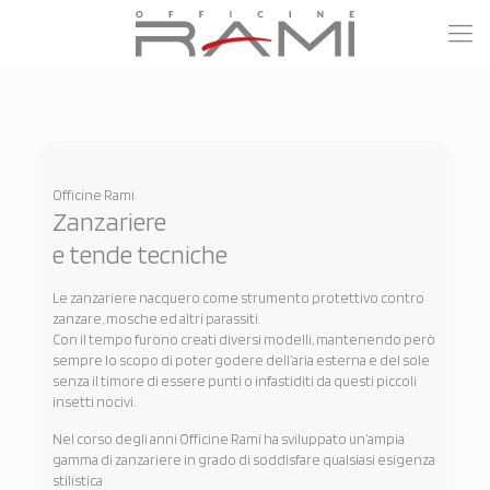
Officine Rami
Zanzariere
e tende tecniche
Le zanzariere nacquero come strumento protettivo contro
zanzare, mosche ed altri parassiti.
Con il tempo furono creati diversi modelli, mantenendo però
sempre lo scopo di poter godere dell’aria esterna e del sole
senza il timore di essere punti o infastiditi da questi piccoli
insetti nocivi.
Nel corso degli anni Officine Rami ha sviluppato un’ampia
gamma di zanzariere in grado di soddisfare qualsiasi esigenza
stilistica