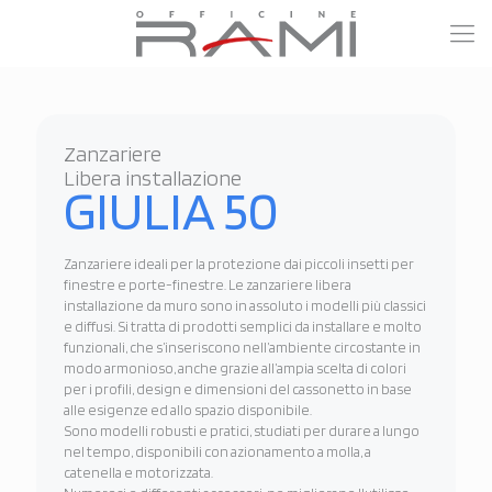
Zanzariere
Libera installazione
GIULIA 50
Zanzariere ideali per la protezione dai piccoli insetti per
finestre e porte-finestre. Le zanzariere libera
installazione da muro sono in assoluto i modelli più classici
e diffusi. Si tratta di prodotti semplici da installare e molto
funzionali, che s’inseriscono nell’ambiente circostante in
modo armonioso, anche grazie all’ampia scelta di colori
per i profili, design e dimensioni del cassonetto in base
alle esigenze ed allo spazio disponibile.
Sono modelli robusti e pratici, studiati per durare a lungo
nel tempo, disponibili con azionamento a molla, a
catenella e motorizzata.