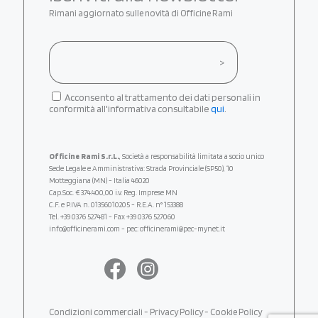
Rimani aggiornato sulle novità di Officine Rami
Acconsento al trattamento dei dati personali in
conformità all'informativa consultabile
qui
.
Officine Rami S.r.L.
, Società a responsabilità limitata a socio unico
Sede Legale e Amministrativa: Strada Provinciale (SP50), 10
Motteggiana (MN) - Italia 46020
Cap.Soc. € 374.400,00 i.v. Reg. Imprese MN
C.F. e P.IVA n. 01356010205 - R.E.A. n° 153388
Tel.
+39 0376 527481
- Fax +39 0376 527060
info@officinerami.com
- pec: officinerami@pec-mynet.it
Condizioni commerciali
-
Privacy Policy
-
Cookie Policy