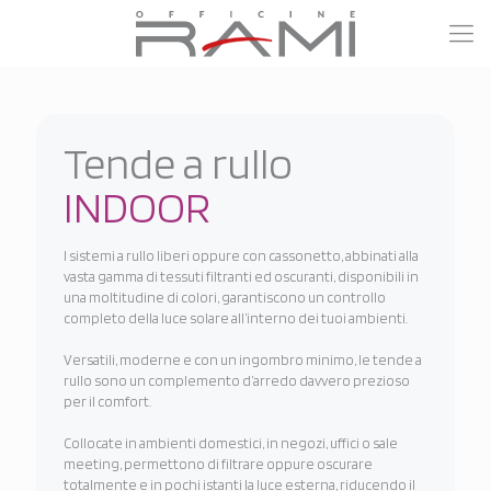
Tende a rullo
INDOOR
I sistemi a rullo liberi oppure con cassonetto, abbinati alla
vasta gamma di tessuti filtranti ed oscuranti, disponibili in
una moltitudine di colori, garantiscono un controllo
completo della luce solare all’interno dei tuoi ambienti.
Versatili, moderne e con un ingombro minimo, le tende a
rullo sono un complemento d’arredo davvero prezioso
per il comfort.
Collocate in ambienti domestici, in negozi, uffici o sale
meeting, permettono di filtrare oppure oscurare
totalmente e in pochi istanti la luce esterna, riducendo il