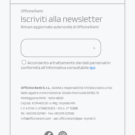
Officine Rami
Iscriviti alla newsletter
Rimani aggiornato sulle novità di Officine Rami
Acconsento al trattamento dei dati personali in
conformità all'informativa consultabile
qui
.
Officine Rami S.r.L.
, Società a responsabilità limitata a socio unico
Sede Legale e Amministrativa: Strada Provinciale (SP50), 10
Motteggiana (MN) - Italia 46020
Cap.Soc. € 374.400,00 i.v. Reg. Imprese MN
C.F. e P.IVA n. 01356010205 - R.E.A. n° 153388
Tel.
+39 0376 527481
- Fax +39 0376 527060
info@officinerami.com
- pec: officinerami@pec-mynet.it